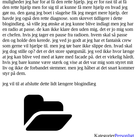
muligheder jeg har for at få den rette hjælp. jeg er for rast til at få
den rette hjælp men for sig til at kunne få mere hjælp en hvad jeg
gør nu. den gang jeg boet i slagelse fik jeg meget mere hjælp. der
havde jeg også den rette diagnose. som skrevet tidligere i dette
blogindlæg. så ville jeg ønske at jeg kunne blive indlagt men jeg har
en radio at passe. de kan ikke klare den uden mig. det er jo mig som
er chefen. hvis jeg tager en pause fra radioen. hvem skal så passe
den og holde den kerede. jeg ved jo godt at jeg har et fantaisk crew
som gerne vil hjælpe til. men jeg tør bare ikke slippe den. hvad skal
jeg dog stille op? det er det store spørgsmål. jeg ved ikke hvor længe
at jeg kan blive ved med at køre med facade på. det er virkelig hårdt.
hvis jeg bare kunne være stærk og vise at det var mig som styret mit
liv og ikke de forbandet stemmer. men jeg håber at det snart kommer
styr på dem.
jeg vil til at afslutte dette lidt længere blogindlæg
Kategorier
Personligt