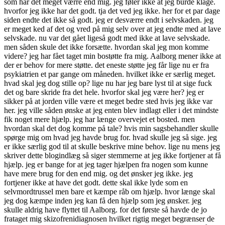
som har det meget værre end mig. jeg føler ikke at jeg burde klage.
hvorfor jeg ikke har det godt. tja det ved jeg ikke. her for et par dage
siden endte det ikke så godt. jeg er desværre endt i selvskaden. jeg
er meget ked af det og vred på mig selv over at jeg endte med at lave
selvskade. nu var det gået ligeså godt med ikke at lave selvskade.
men såden skule det ikke forsætte. hvordan skal jeg mon komme
videre? jeg har fået taget min bostøtte fra mig. Aalborg mener ikke at
der er behov for mere støtte. det eneste støtte jeg får lige nu er fra
psykiatrien et par gange om måneden. hvilket ikke er særlig meget.
hvad skal jeg dog stille op? lige nu har jeg bare lyst til at sige fuck
det og bare skride fra det hele. hvorfor skal jeg være her? jeg er
sikker på at jorden ville være et meget bedre sted hvis jeg ikke var
her. jeg ville såden ønske at jeg enten blev indlagt eller i det mindste
fik noget mere hjælp. jeg har længe overvejet et bosted. men
hvordan skal det dog komme på tale? hvis min sagsbehandler skulle
spørge mig om hvad jeg havde brug for. hvad skulle jeg så sige. jeg
er ikke særlig god til at skulle beskrive mine behov. lige nu mens jeg
skriver dette blogindlæg så siger stemmerne at jeg ikke fortjener at få
hjælp. jeg er bange for at jeg tager hjælpen fra nogen som kunne
have mere brug for den end mig. og det ønsker jeg ikke. jeg
fortjener ikke at have det godt. dette skal ikke lyde som en
selvmordtrussel men bare et kæmpe råb om hjælp. hvor længe skal
jeg dog kæmpe inden jeg kan få den hjælp som jeg ønsker. jeg
skulle aldrig have flyttet til Aalborg. for det første så havde de jo
frataget mig skizofrenidiagnosen hvilket rigtig meget begrænser de