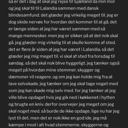
så er det i dag at skal jeg rejse til Sjælland da min mor
og jeg skal til til Lalandia sammen med dansk
blindesamfund. det glæder jeg virkelig meget til. jeg er
dog skide nervøs for hvordan det kommer til at gå. det
er længe siden at jeg har været sammen med så
mange mennesker. men jeg er sikker på at det nok skal
gå. jeg glæder mig virkelig til at skulle komme af sted.
det er flere år siden at jeg har været i Lalandia. så det
glæder jeg mig meget til. vi skal af sted fra torsdag til
søndag. så det skal nok blive hyggeligt. jeg tænker også
meget på hvordan mine stemmer. skygger og
dæmoner vil reagere. og om jeg kan holde mig fra at
lave selvskade. jeg tænker om jeg skal tage noget med
som jeg kan skade mig selv med. for jeg tænker at jeg
ville blive opdaget hvis jeg gik ned i køkkenet i hytten
og brugte en kniv. derfor overvejer jeg meget om jeg
skal noget med. så burde de ikke opdage. lige nu har jeg
lyst til det. men det er nok ikke en god ide. jeg må
kæmpe i mod i alt hvad stemmerne. skyggerne og