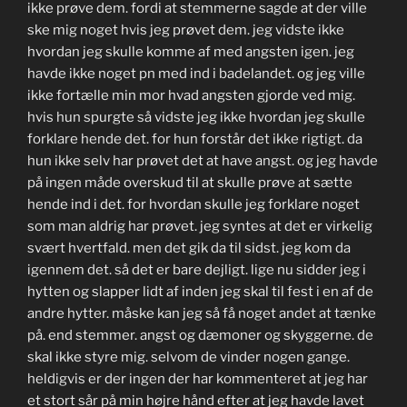
ikke prøve dem. fordi at stemmerne sagde at der ville
ske mig noget hvis jeg prøvet dem. jeg vidste ikke
hvordan jeg skulle komme af med angsten igen. jeg
havde ikke noget pn med ind i badelandet. og jeg ville
ikke fortælle min mor hvad angsten gjorde ved mig.
hvis hun spurgte så vidste jeg ikke hvordan jeg skulle
forklare hende det. for hun forstår det ikke rigtigt. da
hun ikke selv har prøvet det at have angst. og jeg havde
på ingen måde overskud til at skulle prøve at sætte
hende ind i det. for hvordan skulle jeg forklare noget
som man aldrig har prøvet. jeg syntes at det er virkelig
svært hvertfald. men det gik da til sidst. jeg kom da
igennem det. så det er bare dejligt. lige nu sidder jeg i
hytten og slapper lidt af inden jeg skal til fest i en af de
andre hytter. måske kan jeg så få noget andet at tænke
på. end stemmer. angst og dæmoner og skyggerne. de
skal ikke styre mig. selvom de vinder nogen gange.
heldigvis er der ingen der har kommenteret at jeg har
et stort sår på min højre hånd efter at jeg havde lavet