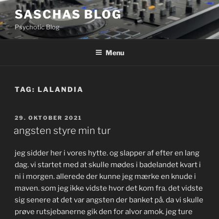
Videre
SASCHAS BLOG
til
Psychotic Blog
indhold
Menu
TAG:
LALANDIA
UDGIVET
29. OKTOBER 2021
DEN
angsten styre min tur
jeg sidder her i vores hytte. og slapper af efter en lang
dag. vi startet med at skulle mødes i badelandet kvart i
ni i morgen. allerede der kunne jeg mærke en knude i
maven. som jeg ikke vidste hvor det kom fra. det vidste
sig senere at det var angsten der banket på. da vi skulle
prøve rutsjebanerne gik den for alvor amok. jeg ture