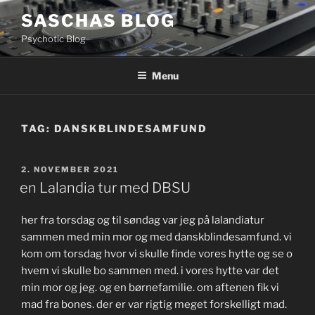
Videre
SASCHAS BLOG
til
Psychotic Blog
indhold
Menu
TAG:
DANSKBLINDESAMFUND
UDGIVET
2. NOVEMBER 2021
DEN
en Lalandia tur med DBSU
her fra torsdag og til søndag var jeg på lalandiatur
sammen med min mor og med danskblindesamfund. vi
kom om torsdag hvor vi skulle finde vores hytte og se o
hvem vi skulle bo sammen med. i vores hytte var det
min mor og jeg. og en børnefamilie. om aftenen fik vi
mad fra bones. der er var rigtig meget forskelligt mad.