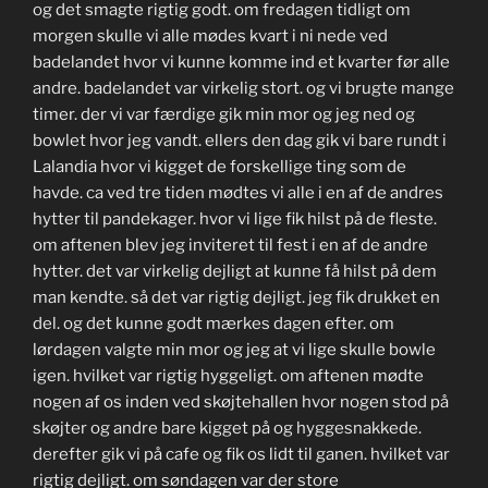
og det smagte rigtig godt. om fredagen tidligt om
morgen skulle vi alle mødes kvart i ni nede ved
badelandet hvor vi kunne komme ind et kvarter før alle
andre. badelandet var virkelig stort. og vi brugte mange
timer. der vi var færdige gik min mor og jeg ned og
bowlet hvor jeg vandt. ellers den dag gik vi bare rundt i
Lalandia hvor vi kigget de forskellige ting som de
havde. ca ved tre tiden mødtes vi alle i en af de andres
hytter til pandekager. hvor vi lige fik hilst på de fleste.
om aftenen blev jeg inviteret til fest i en af de andre
hytter. det var virkelig dejligt at kunne få hilst på dem
man kendte. så det var rigtig dejligt. jeg fik drukket en
del. og det kunne godt mærkes dagen efter. om
lørdagen valgte min mor og jeg at vi lige skulle bowle
igen. hvilket var rigtig hyggeligt. om aftenen mødte
nogen af os inden ved skøjtehallen hvor nogen stod på
skøjter og andre bare kigget på og hyggesnakkede.
derefter gik vi på cafe og fik os lidt til ganen. hvilket var
rigtig dejligt. om søndagen var der store