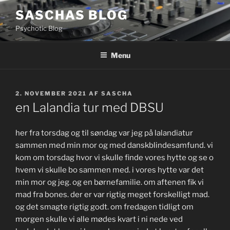
Videre
SASCHAS BLOG
til
Psychotic Blog
indhold
Menu
UDGIVET
2. NOVEMBER 2021
AF
SASCHA
DEN
en Lalandia tur med DBSU
her fra torsdag og til søndag var jeg på lalandiatur
sammen med min mor og med danskblindesamfund. vi
kom om torsdag hvor vi skulle finde vores hytte og se o
hvem vi skulle bo sammen med. i vores hytte var det
min mor og jeg. og en børnefamilie. om aftenen fik vi
mad fra bones. der er var rigtig meget forskelligt mad.
og det smagte rigtig godt. om fredagen tidligt om
morgen skulle vi alle mødes kvart i ni nede ved