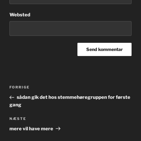
Websted
Indlægsnavigation
Forrige
FORRIGE
indlæg
sådan gik det hos stemmehøregruppen for første
gang
Næste
NÆSTE
indlæg
mere vil have mere