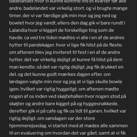
badelandet hvor vi kunne komme ind et kvarter før alle
andre. badelandet var virkelig stort. og vi brugte mange
timer. der vi var færdige gik min mor og jeg ned og
bowlet hvor jeg vandt. ellers den dag gik vi bare rundt i
Lalandia hvor vi kigget de forskellige ting som de
havde. ca ved tre tiden mødtes vi alle i en af de andres
hytter til pandekager. hvor vi lige fik hilst på de fleste.
om aftenen blev jeg inviteret til fest i en af de andre
hytter. det var virkelig dejligt at kunne få hilst på dem
man kendte. så det var rigtig dejligt. jeg fik drukket en
del. og det kunne godt mærkes dagen efter. om
lørdagen valgte min mor og jeg at vi lige skulle bowle
igen. hvilket var rigtig hyggeligt. om aftenen mødte
nogen af os inden ved skøjtehallen hvor nogen stod på
skøjter og andre bare kigget på og hyggesnakkede.
derefter gik vi på cafe og fik os lidt til ganen. hvilket var
rigtig dejligt. om søndagen var der store
hjemmerejsedag. vi startet med at mødes alle sammen
til en evaluering om hvordan det var gået. samt at vi fik