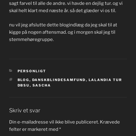
sagt farvel til alle de andre. vi havde en dejlig tur. og vi
skal helt klart med næste år. så det glæder vi os til.
nu vil jeg afslutte dette blogindlæg da jeg skal til at
kigge på nogen aftensmad. og i morgen skal jeg til
stemmehøregruppe.
KATEGORIER
PERSONLIGT
TAGS
BLOG
,
DANSKBLINDESAMFUND
,
LALANDIA TUR
DBSU
,
SASCHA
Skriv et svar
Din e-mailadresse vil ikke blive publiceret.
Krævede
felter er markeret med
*