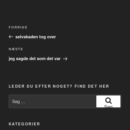
Indlægsnavigation
Forrige
FORRIGE
indlæg
selvskaden tog over
Næste
NÆSTE
indlæg
jeg sagde det som det var
LEDER DU EFTER NOGET? FIND DET HER
Søg
efter:
Søg
KATEGORIER