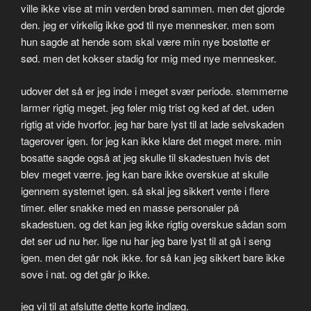
ville ikke vise at min verden brød sammen. men det gjorde
den. jeg er virkelig ikke god til nye mennesker. men som
hun sagde at hende som skal være min nye bostøtte er
sød. men det kokser stadig for mig med nye mennesker.
udover det så er jeg inde i meget svær periode. stemmerne
larmer rigtig meget. jeg føler mig trist og ked af det. uden
rigtig at vide hvorfor. jeg har bare lyst til at lade selvskaden
tagerover igen. for jeg kan ikke klare det meget mere. min
bosatte sagde også at jeg skulle til skadestuen hvis det
blev meget værre. jeg kan bare ikke overskue at skulle
igennem systemet igen. så skal jeg sikkert vente i flere
timer. eller snakke med en masse personaler på
skadestuen. og det kan jeg ikke rigtig overskue sådan som
det ser ud nu her. lige nu har jeg bare lyst til at gå i seng
igen. men det går nok ikke. for så kan jeg sikkert bare ikke
sove i nat. og det går jo ikke.
jeg vil til at afslutte dette korte indlæg.