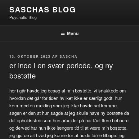
Videre
SASCHAS BLOG
til
Psychotic Blog
indhold
Menu
UDGIVET
13. OKTOBER 2023
AF
SASCHA
DEN
er inde i en svær periode. og ny
bostøtte
her i går havde jeg besøg af min bostøtte. vi snakkede om
hvordan det går for tiden hvilket ikke er særligt godt. hun
kom med en melding som jeg ikke havde set komme.
sagen er den at hun sagde at jeg skulle have ny bostøtte da
det opholdssted som hun arbejder på har fået flere beboere
og derved har hun ikke længere tid til at være min bostøtte.
jeg gjorde alt hvad jeg kunne for at holde tårne tilbage. jeg