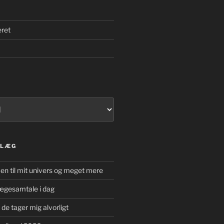
eret
DLÆG
n til mit univers og meget mere
 lægesamtale i dag
t de tager mig alvorligt