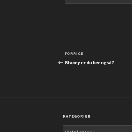
Indlægsnavigation
Forrige
FORRIGE
indlæg
Stacey er du her også?
KATEGORIER
Kategorier