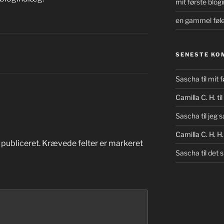
mit første blog
en gammel følel
SENESTE KO
Sascha
til
mit f
Camilla C. H.
til
Sascha
til
jeg 
Camilla C. H. H.
 publiceret.
Krævede felter er markeret
Sascha
til
det s