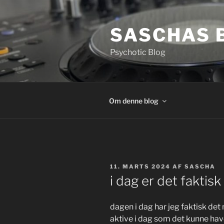
Videre
til
SASCHAS 
indhold
Psychotic Blog
Om denne blog
UDGIVET
11. MARTS 2024
AF
SASCHA
DEN
i dag er det fakti
dagen i dag har jeg faktisk de
aktive i dag som det kunne have