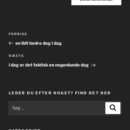
Indlægsnavigation
Forrige
FORRIGE
indlæg
en lidt bedre dag i dag
Næste
NÆSTE
indlæg
i dag er det faktisk en nogenlunde dag
LEDER DU EFTER NOGET? FIND DET HER
Søg
Søg
efter: