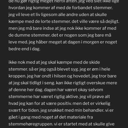
de nu gør rigtig meget hertil aften. jeg ved slet ikke lige
hvordan jeg kommer af med de forbandet stemmer.
jeg vil leve et liv ligesom alle andre uden at skulle
kæmpe med de lorte stemmer. det ville være så dejligt.
men jeg må bare indse at jeg nok ikke kommer af med
de dumme stemmer. det er nogen som jeg bare må
leve med. jeg håber meget at dagen i morgen er noget
bedre end i dag.
ikke nok med at jeg skal kæmpe med de skide
stemmer. så er jeg også blevet syg. jeg er øm i hele
kroppen. jeg har ondt i hilsen og hovedet. jeg tror bare
at jeg skal tidligt i seng. kan ikke rigtigt overskue mere
af denne her dag. dagen har været okay selvom
stemmerne har været rigtig aktive. jeg vil prøve alt
hvad jeg kan for at være positiv. men det er virkelig
svært for tiden. jeg snakket med min behandler. vi er
gået i gang med noget af det materiale fra
stemmehøregruppen. vi er startet med at skulle give