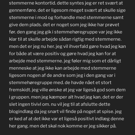
stemmerne kontortid. dette syntes jeg er ret svært at
gennemføre. det er ligesom meget svært at skulle sige
stemmerne i mod og forhandle med stemmerne samt
give dem plads. det er noget som jeg ikke har prøvet
før. den gang jeg gik i stemmehøregruppe var jeg ikke
klar til at skulle arbejde sådan rigtig med stemmerne.
men det er jeg nu her. jeg vil ihverfald gøre hvad jeg kan
for både at være positiv og gøre hvad jeg kan for at
arbejde med stemmerne. jeg føler mig som et dårligt
menneske at jeg ikke kan arbejde med stemmerne
ligesom nogen af de andre som jeg i den gang var i
stemmehøregruppe med. de havde nået et stort
fremskidt. jeg ville ønske at jeg var ligeså god som dem
i gruppen. men jeg kæmper alt hvad jeg kan. det er der
slet ingen tivivl om. nu vil jeg til at afslutte dette
blogindlæg da jeg snart vil finde på noget at spise. jeg
er ked af at det ikke var et ligeså positivt indlæg denne
her gang. men det skal nok komme er jeg sikker på.