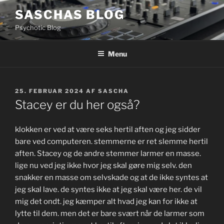
Videre
SASCHAS BLOG
til
Psychotic Blog
indhold
Menu
UDGIVET
25. FEBRUAR 2024
AF
SASCHA
DEN
Stacey er du her også?
klokken er ved at være seks hertil aften og jeg sidder
bare ved computeren. stemmerne er ret slemme hertil
aften. Stacey og de andre stemmer larmer en masse.
lige nu ved jeg ikke hvor jeg skal gøre mig selv. den
snakker en masse om selvskade og at de ikke syntes at
jeg skal lave. de syntes ikke at jeg skal være her. de vil
mig det ondt. jeg kæmper alt hvad jeg kan for ikke at
lytte til dem. men det er bare svært når de larmer som