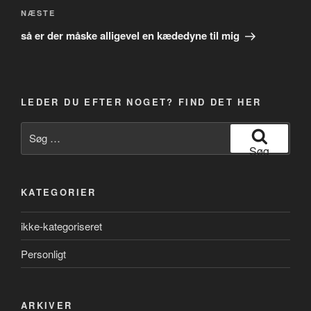
Næste
NÆSTE
indlæg
så er der måske alligevel en kædedyne til mig
LEDER DU EFTER NOGET? FIND DET HER
Søg
efter:
Søg
KATEGORIER
ikke-kategoriseret
Personligt
ARKIVER