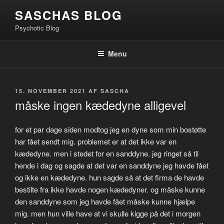
Videre
SASCHAS BLOG
til
Psychotic Blog
indhold
Menu
UDGIVET
15. NOVEMBER 2021
AF
SASCHA
DEN
måske ingen kædedyne alligevel
for et par dage siden modtog jeg en dyne som min bostøtte
har fået sendt mig. problemet er at det ikke var en
kædedyne. men i stedet for en sanddyne. jeg ringet så til
hende i dag og sagde at det var en sanddyne jeg havde fået
og ikke en kædedyne. hun sagde så at det firma de havde
bestilte fra ikke havde nogen kædedyner. og måske kunne
den sanddyne som jeg havde fået måske kunne hjælpe
mig. men hun ville have at vi skulle kigge på det i morgen