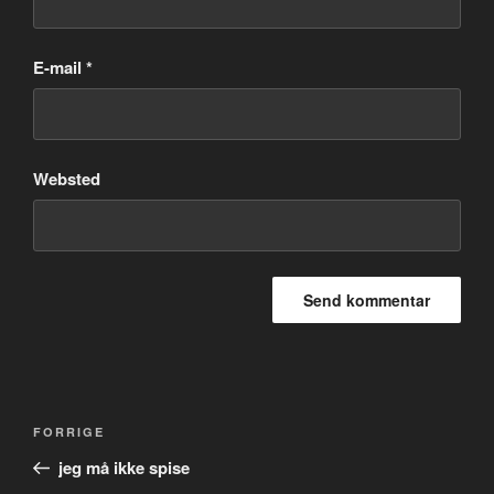
E-mail
*
Websted
Indlægsnavigation
Forrige
FORRIGE
indlæg
jeg må ikke spise