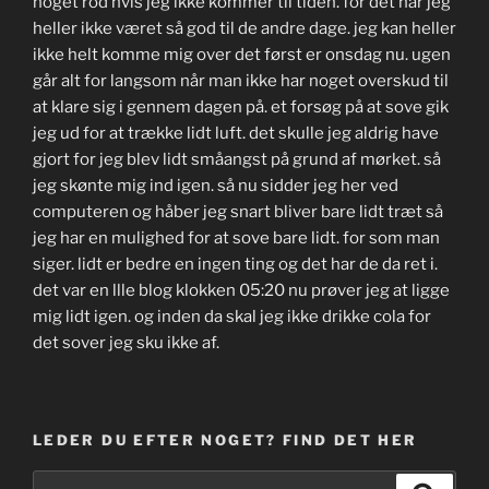
noget rod hvis jeg ikke kommer til tiden. for det har jeg
heller ikke været så god til de andre dage. jeg kan heller
ikke helt komme mig over det først er onsdag nu. ugen
går alt for langsom når man ikke har noget overskud til
at klare sig i gennem dagen på. et forsøg på at sove gik
jeg ud for at trække lidt luft. det skulle jeg aldrig have
gjort for jeg blev lidt småangst på grund af mørket. så
jeg skønte mig ind igen. så nu sidder jeg her ved
computeren og håber jeg snart bliver bare lidt træt så
jeg har en mulighed for at sove bare lidt. for som man
siger. lidt er bedre en ingen ting og det har de da ret i.
det var en llle blog klokken 05:20 nu prøver jeg at ligge
mig lidt igen. og inden da skal jeg ikke drikke cola for
det sover jeg sku ikke af.
LEDER DU EFTER NOGET? FIND DET HER
Søg