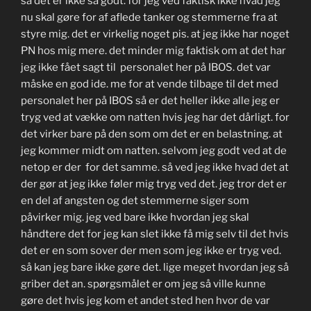
så det er ikke så godt. for jeg ved faktisk ikke hvad jeg
nu skal gøre for af aflede tanker og stemmerne fra at
styre mig. det er virkelig noget pis. at jeg ikke har noget
PN hos mig mere. det minder mig faktisk om at det har
jeg ikke fået sagt til personalet her på IBOS. det var
måske en god ide. me for at vende tilbage til det med
personalet her på IBOS så er det heller ikke alle jeg er
tryg ved at vække om natten hvis jeg har det dårligt. for
det virker bare på den som om det er en belastning. at
jeg kommer midt om natten. selvom jeg godt ved at de
netop er der for det samme. så ved jeg ikke hvad det at
der gør at jeg ikke føler mig tryg ved det. jeg tror det er
en del af angsten og det stemmerne siger som
påvirker mig. jeg ved bare ikke hvordan jeg skal
håndtere det for jeg kan slet ikke få mig selv til det hvis
det er en som sover der men som jeg ikke er tryg ved.
så kan jeg bare ikke gøre det. lige meget hvordan jeg så
griber det an. spørgsmålet er om jeg så ville kunne
gøre det hvis jeg kom et andet sted hen hvor de var