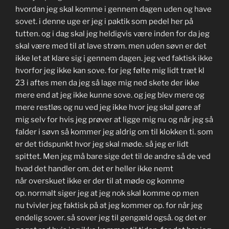
hvordan jeg skal komme i gennem dagen uden og have
sovet. i denne uge er jeg i paktik som pedel her på
tutten. og i dag skal jeg heldigvis være inden for da jeg
skal være med til at lave strøm. men uden søvn er det
ikke let at klare sig i gennem dagen. jeg ved faktisk ikke
hvorfor jeg ikke kan sove. for jeg følte mig lidt træt kl
23 i aftes men da jeg så lage mig ned skete der ikke
mere end at jeg ikke kunne sove. og jeg blev mere og
mere restløs og nu ved jeg ikke hvor jeg skal gøre af
mig selv for hvis jeg prøver at ligge mig nu og når jeg så
falder i søvn så kommer jeg aldrig om til klokken ti. som
er det tidspunkt hvor jeg skal møde. så jeg er lidt
spittet. Men jeg må bare sige det til de andre så de ved
hvad det handler om. det er heller ikke nemt
når overskuet ikke er der til at møde og komme
op. normalt siger jeg at jeg nok skal komme op men
nu tvivler jeg faktisk på at jeg kommer op. for når jeg
endelig sover. så sover jeg til gengæld også. og det er