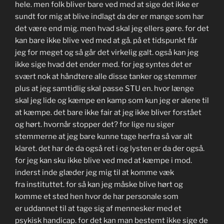
hele. men folk bliver bare ved med at sige det ikke er
sundt for mig at blive indlagt da der er mange som har
det være end mig. men hvad skal jeg ellers gøre. for det
kan bare ikke blive ved med at gå. på et tidspunkt får
jeg for meget og så går det virkelig galt. også kan jeg
ikke sige hvad det ender med. for jeg syntes det er
svært nok at håndtere alle disse tanker og stemmer
plus at jeg samtidlig skal passe STU en. hvor længe
skal jeg lide og kæmpe en kamp som kun jeg er alene til
at kæmpe. det bare ikke fair at jeg ikke bliver forstået
og hørt. hvornår stopper det? for lige nu siger
stemmerne at jeg bare kunne tage herfra så var alt
klaret. det har de da også ret i og lysten er da der også.
for jeg kan sku ikke blive ved med at kæmpe i mod.
inderst inde glæder jeg mig til at komme væk
fra instituttet. for så kan jeg måske blive hørt og
komme et sted hen hvor de har personale som
er uddannet til at tage sig af mennesker med et
psykisk handicap. for det kan man bestemt ikke sige de