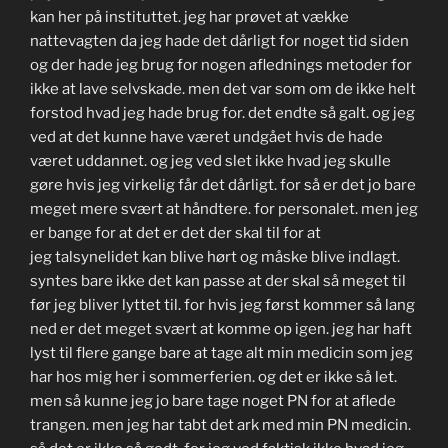
kan her på instituttet. jeg har prøvet at vække
nattevagten da jeg hade det dårligt for noget tid siden
og der hade jeg brug for nogen aflednings metoder for
ikke at lave selvskade. men det var som om de ikke helt
forstod hvad jeg hade brug for. det endte så galt. og jeg
ved at det kunne have været undgået hvis de hade
været uddannet. og jeg ved slet ikke hvad jeg skulle
gøre hvis jeg virkelig får det dårligt. for så er det jo bare
meget mere svært at håndtere. for personalet. men jeg
er bange for at det er det der skal til for at
jeg talsynelidet kan blive hørt og måske blive indlagt.
syntes bare ikke det kan passe at der skal så meget til
før jeg bliver lyttet til. for hvis jeg først kommer så lang
ned er det meget svært at komme op igen. jeg har haft
lyst til flere gange bare at tage alt min medicin som jeg
har hos mig her i sommerferien. og det er ikke så let.
men så kunne jeg jo bare tage noget PN for at aflede
trangen. men jeg har tabt det ark med min PN medicin.