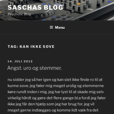
Videre
SASCHAS BLOG
til
Psychotic Blog
indhold
Menu
TAG:
KAN IKKE SOVE
UDGIVET
14. JULI 2012
DEN
Angst. uro og stemmer.
nu sidder jeg så her igen og kan slet ikke finde ro til at
kunne sove. jeg føler mig meget urolig og stemmerne
køre rundt inden i mig. jeg har lyst til at skade mig selv
virkelig hårdt og gøre det flere gange bl.a fordi jeg føler
ikke jeg får den hjælp som jeg har brug for. jeg vil
meget gerne indlægges og komme lidt væk fra det