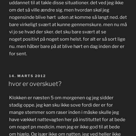
uddannet til at takle disse situationer. det ved jeg ikke
om det så ville ændre sig. men hvordan skal jeg
nogensinde blive hørt uden at komme så langt ned. det
bare virkeligt svært at kunne gennemskure. men nu må
vi jo se hvad der sker. det sku bare svært at se
noget positivt på noget som helst. for alt er så sort lige
nu. men håber bare på at blive hørt en dag inden der er
for sent.
UDGIVET
14. MARTS 2012
DEN
hvor er overskuet?
Klokken er næsten 5 om morgenen og jeg sidder
stadig oppe. jeg kan sku ikke sove fordi der er for
mange stemmer som raser inden i måske skulle jeg
have vækket nattevagten her på instituttet for at bede
om noget pn medicin. men jeg er ikke god til at bede
om hjælp. Og især ikke om natten. jeg ved heller ikke