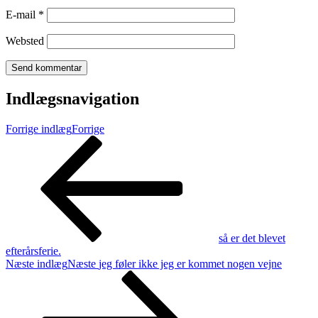
E-mail
*
Websted
Indlægsnavigation
Forrige indlæg
Forrige
så er det blevet
efterårsferie.
Næste indlæg
Næste
jeg føler ikke jeg er kommet nogen vejne