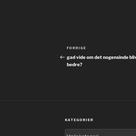
Indlægsnavigation
Forrige
FORRIGE
indlæg
gad vide om det nogensinde bli
bedre?
KATEGORIER
Kategorier