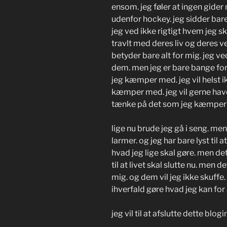
ensom. jeg føler at ingen gider 
udenfor hockey. jeg sidder bare 
jeg ved ikke rigtigt hvem jeg sk
travlt med deres liv og deres v
betyder bare alt for mig. jeg ve
dem. men jeg er bare bange for
jeg kæmper med. jeg vil helst 
kæmper med. jeg vil gerne have
tænke på det som jeg kæmper
lige nu brude jeg gå i seng. m
larmer. og jeg har bare lyst til 
hvad jeg lige skal gøre. men det 
til at livet skal slutte nu. men 
mig. og dem vil jeg ikke skuffe
ihverfald gøre hvad jeg kan fo
jeg vil til at afslutte dette blo