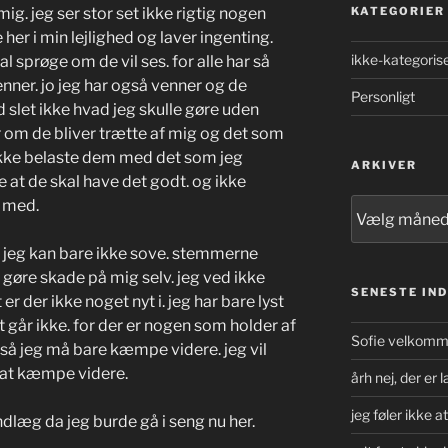
mig. jeg ser stor set ikke rigtig nogen
KATEGORIER
her i min lejlighed og laver ingenting.
ikke-kategoris
al sprøge om de vil ses. for alle har så
enner. jo jeg har også venner og de
Personligt
d slet ikke hvad jeg skulle gøre uden
 om de bliver trætte af mig og det som
ikke belaste dem med det som jeg
ARKIVER
 at de skal have det godt. og ikke
 med.
Arkiver
en jeg kan bare ikke sove. stemmerne
at gøre skade på mig selv. jeg ved ikke
SENESTE IN
er der ikke noget nyt i. jeg har bare lyst
det går ikke. for der er nogen som holder af
Sofie velkomme
. så jeg må bare kæmpe videre. jeg vil
r at kæmpe videre.
årh nej, der er
jeg føler ikke a
gindlæg da jeg burde gå i seng nu her.