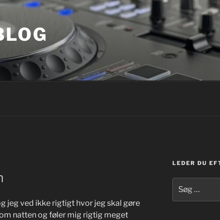
BLOG
LEDER DU EF
A
m
Søg
efter:
g jeg ved ikke rigtigt hvor jeg skal gøre
t om natten og føler mig rigtig meget