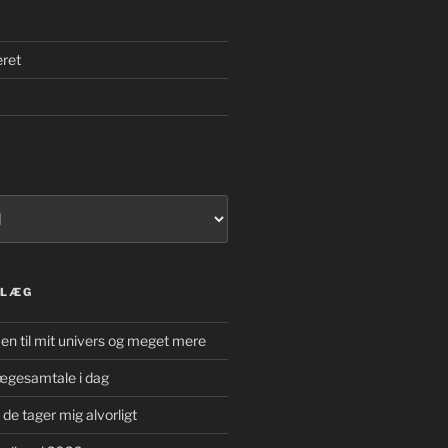
eret
DLÆG
n til mit univers og meget mere
 lægesamtale i dag
t de tager mig alvorligt