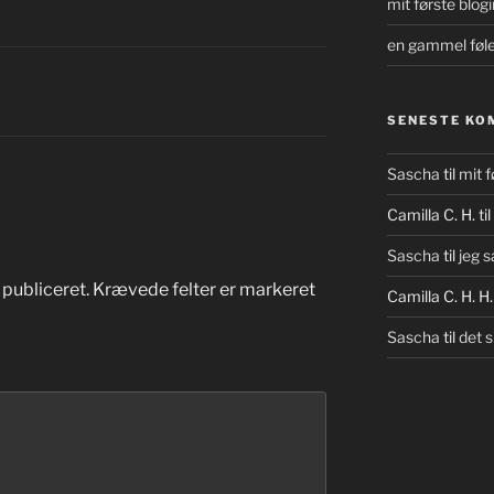
mit første blog
en gammel følel
SENESTE KO
Sascha
til
mit f
Camilla C. H.
til
Sascha
til
jeg 
 publiceret.
Krævede felter er markeret
Camilla C. H. H.
Sascha
til
det s