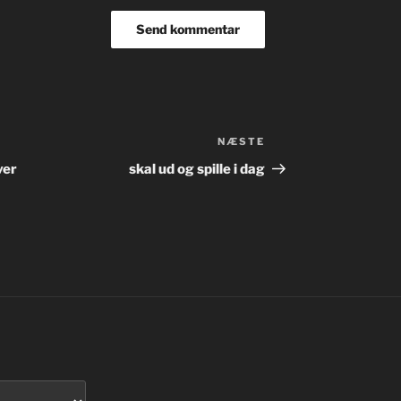
NÆSTE
Næste
indlæg
ver
skal ud og spille i dag