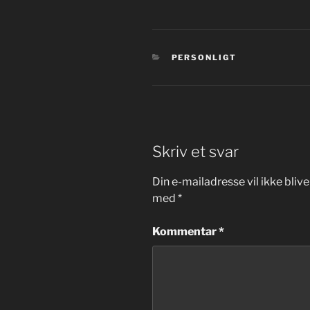
KATEGORIER
PERSONLIGT
Skriv et svar
Din e-mailadresse vil ikke blive
med
*
Kommentar
*