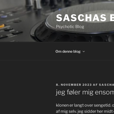
Videre
til
SASCHAS 
indhold
Psychotic Blog
Om denne blog
UDGIVET
8. NOVEMBER 2023
AF
SASCH
DEN
jeg føler mig enso
klonen er langt over sengetid. o
af mig selv. jeg sidder her mid