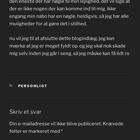
den eneste der har nøgle til min lejlighed. det vil sige at
der er ikke nogen der kan komme ind til mig. ikke
engang min nabo har en nøgle. heldigvis. så jeg har alle
muligheder for at gøre det i stilhed.
nu vil jeg til at afslutte dette blogindlæg. jeg kan
mærke at jeg er meget fyldt op. og jeg skal nok skade
mig selv inden jeg går i seng. så jeg måske kan få lidt ro
KATEGORIER
PERSONLIGT
Skriv et svar
Din e-mailadresse vil ikke blive publiceret.
Krævede
felter er markeret med
*