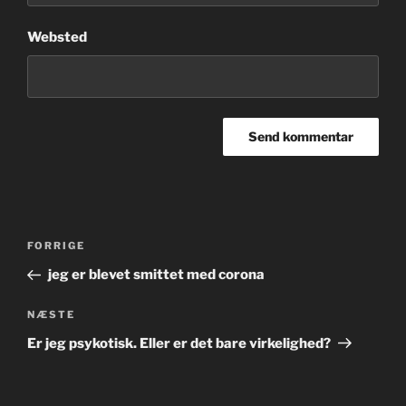
Websted
Indlægsnavigation
Forrige
FORRIGE
indlæg
jeg er blevet smittet med corona
Næste
NÆSTE
indlæg
Er jeg psykotisk. Eller er det bare virkelighed?