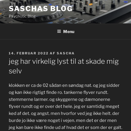
Videre
SASCHAS BLOG
til
Psychotic Blog
indhold
Menu
UDGIVET
14. FEBRUAR 2022
AF
SASCHA
DEN
jeg har virkelig lyst til at skade mig
selv
klokken er ca de 02 sådan en søndag nat. og jeg sidder
og kan ikke rigtigt finde ro. tankerne flyver rundt.
stemmerne larmer. og skyggerne og dæmonerne
flyver rundt og er over det hele. jeg er samtidig meget
ked af det. og angst. men hvorfor ved jeg ikke helt. der
burde jo ikke være noget i vejen. men det er der men
jeg kan bare ikke finde ud af hvad det er som der er galt.