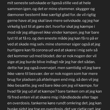
mit seneste selvskade er ligeså stille ved at hele
sammen igen. og det er mine stemmer. skygger og
dæmoner bestemt ikke særligt glad for. de vil rigtig
gerne have at jeg skal lave mere selvskade. og jeg har
virkelig lyst til at gøre det. hvorfor skal jeg kæmpe i
mod når jeg alligevel ikke vinder kampen. jeg har bare
lyst til at få ro. og den eneste måde jeg kan få ro på er
ved at skade mig selv. mine stemmer siger også at jeg
hurtigere kan få corona ud ved at skære i mig selv så
det kommer ud med blodet. der er nok nogen der vil
sige at jeg burde blive indlagt når jeg har det sådan.
dette har jeg også overvejet. men samtidig vil jeg bare
ikke være til besvær. der er nok nogen som har mere
brug for pladsen på afdelingen end mig. så den vil jeg
ikke besætte. jeg ved bare ikke om jeg vil kæmpe. for
hvad får jeg ud af at kæmpe? bare tanken om at jeg kan
få fred enten vil at skære mig i håndledede eller tage
en overdosis. tankerne køre rundt omkring det. jeg kan
huske sidst jeg tog en overdosis. det var rigtig rart. jeg