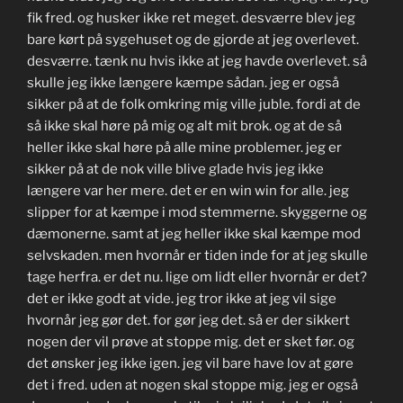
fik fred. og husker ikke ret meget. desværre blev jeg
bare kørt på sygehuset og de gjorde at jeg overlevet.
desværre. tænk nu hvis ikke at jeg havde overlevet. så
skulle jeg ikke længere kæmpe sådan. jeg er også
sikker på at de folk omkring mig ville juble. fordi at de
så ikke skal høre på mig og alt mit brok. og at de så
heller ikke skal høre på alle mine problemer. jeg er
sikker på at de nok ville blive glade hvis jeg ikke
længere var her mere. det er en win win for alle. jeg
slipper for at kæmpe i mod stemmerne. skyggerne og
dæmonerne. samt at jeg heller ikke skal kæmpe mod
selvskaden. men hvornår er tiden inde for at jeg skulle
tage herfra. er det nu. lige om lidt eller hvornår er det?
det er ikke godt at vide. jeg tror ikke at jeg vil sige
hvornår jeg gør det. for gør jeg det. så er der sikkert
nogen der vil prøve at stoppe mig. det er sket før. og
det ønsker jeg ikke igen. jeg vil bare have lov at gøre
det i fred. uden at nogen skal stoppe mig. jeg er også