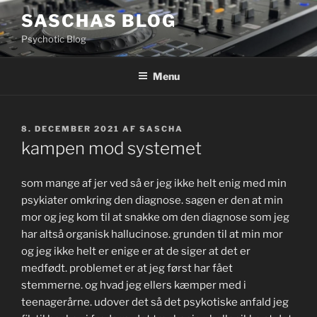
Videre
SASCHAS BLOG
til
Psychotic Blog
indhold
Menu
UDGIVET
8. DECEMBER 2021
AF
SASCHA
DEN
kampen mod systemet
som mange af jer ved så er jeg ikke helt enig med min
psykiater omkring den diagnose. sagen er den at min
mor og jeg kom til at snakke om den diagnose som jeg
har altså organisk hallucinose. grunden til at min mor
og jeg ikke helt er enige er at de siger at det er
medfødt. problemet er at jeg først har fået
stemmerne. og hvad jeg ellers kæmper med i
teenagerårne. udover det så det psykotiske anfald jeg