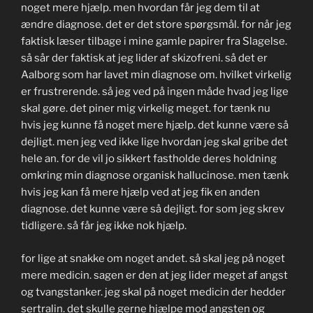
noget mere hjælp. men hvordan får jeg dem til at
ændre diagnose. det er det store spørgsmål. for når jeg
faktisk læser tilbage i mine gamle papirer fra Slagelse.
så sår der faktisk at jeg lider af skizofreni. så det er
Aalborg som har lavet min diagnose om. hvilket virkelig
er frustrerende. så jeg ved på ingen måde hvad jeg lige
skal gøre. det piner mig virkelig meget. for tænk nu
hvis jeg kunne få noget mere hjælp. det kunne være så
dejligt. men jeg ved ikke lige hvordan jeg skal gribe det
hele an. for de vil jo sikkert fastholde deres holdning
omkring min diagnose organisk hallucinose. men tænk
hvis jeg kan få mere hjælp ved at jeg fik en anden
diagnose. det kunne være så dejligt. for som jeg skrev
tidligere. så får jeg ikke nok hjælp.
for lige at snakke om noget andet. så skal jeg på noget
mere medicin. sagen er den at jeg lider meget af angst
og tvangstanker. jeg skal på noget medicin der hedder
sertralin. det skulle gerne hjælpe mod angsten og