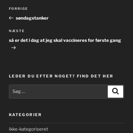
Indlægsnavigation
Forrige
FORRIGE
indlæg
søndagstanker
Næste
NÆSTE
indlæg
så er det i dag at jeg skal vaccineres for første gang
LEDER DU EFTER NOGET? FIND DET HER
Søg
Søg
efter:
KATEGORIER
ikke-kategoriseret