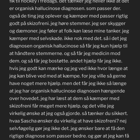
fik til hockey i fredags. det tænker jeg heller ikke at det
er organisk hallucinose diagnosen. som passer der.
også de ting jeg oplever og kæmper med passer rigtig
godt på skizofreni. jeg høre stemmer. jeg ser skygger
og dæmoner. jeg føler at folk kan læse mine tanker. jeg
kæmper med selvskade. ikke nok med det. så i det jeg
diagnosen organisk hallucinose så får jeg kun hjælp til
at håndtere stemmerne. og så får jeg medicin mod
dem. og så får jeg bostøtte. andet hjælp får jeg ikke.
hvis jeg godt kan mærke og jeg ved ikke hvor længe at
jeg kan blive ved med at kæmpe. for jeg ville så gerne
have noget mere hjælp. men det får jeg ikke så længe
at jeg har organisk hallucinose diagnosen hængende
over hovedet. jeg har læst at dem så kæmper med
skizofreni får meget mere hjælp. og det ville jeg
virkelig ønske at jeg også gjorde. så tænker du sikkert.
hvaa Sascha ønsker du virkelig at have skizofreni? nej
selvføgelig gør jeg ikke det. jeg ønsker bare at få den
rigtige diagnose som passer bedre. og gør at jeg kan få