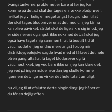
tvangstankerne. problemet er bare at før jeg kan
komme på det. så skal der tages en række blodprøver.
hvilket jeg virkelig er meget angst for. grunden til at
der skal tages blodprøver er at det medicin jeg får nu
kan blive påvirket. så det skal de lige sikre sig imod. jeg
er side nervøs og angst. ikke nok med det. så skal jeg
også have taget mig sammen til at få bestilt tid til
vaccine. det er jeg endnu mere angst for. og min
distriktsygeplejske sagde hvad med at få lavet det hele
på en gang. altså at få taget blodprøver og få
vaccinestikket. jeg ved bare ikke om jeg kan klare det.
jeg ved på ingen måde hvordan jeg skulle komme
igennem det. lige nu virker det hele totalt umuligt.
nu vil jeg til at afslutte dette blogindlæg. jeg håber at
du får en dejlig aften.