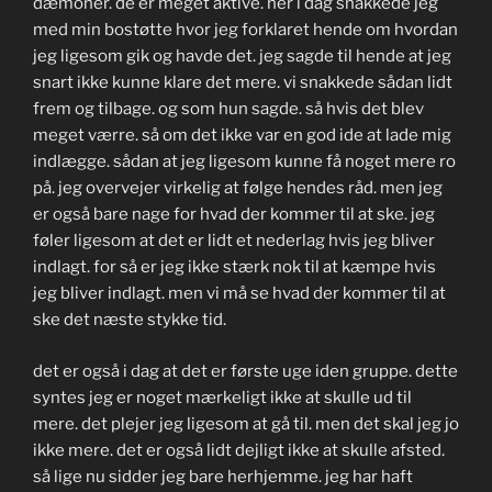
dæmoner. de er meget aktive. her i dag snakkede jeg
med min bostøtte hvor jeg forklaret hende om hvordan
jeg ligesom gik og havde det. jeg sagde til hende at jeg
snart ikke kunne klare det mere. vi snakkede sådan lidt
frem og tilbage. og som hun sagde. så hvis det blev
meget værre. så om det ikke var en god ide at lade mig
indlægge. sådan at jeg ligesom kunne få noget mere ro
på. jeg overvejer virkelig at følge hendes råd. men jeg
er også bare nage for hvad der kommer til at ske. jeg
føler ligesom at det er lidt et nederlag hvis jeg bliver
indlagt. for så er jeg ikke stærk nok til at kæmpe hvis
jeg bliver indlagt. men vi må se hvad der kommer til at
ske det næste stykke tid.
det er også i dag at det er første uge iden gruppe. dette
syntes jeg er noget mærkeligt ikke at skulle ud til
mere. det plejer jeg ligesom at gå til. men det skal jeg jo
ikke mere. det er også lidt dejligt ikke at skulle afsted.
så lige nu sidder jeg bare herhjemme. jeg har haft