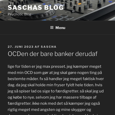
Videre
SASCHAS BLOG
til
Psychotic Blog
indhold
Menu
UDGIVET
27. JUNI 2023
AF
SASCHA
DEN
OCDen der bare banker derudaf
lige for tiden er jeg max presset. jeg kæmper meget
med min OCD som gør at jeg skal gøre nogen ting på
bestemte måder. fx så handler jeg meget faktisk hver
dag. da jeg skal holde min fryser fyldt hele tiden. hvis
jeg så spiser lad os sige to færdigretter. så skal jeg ud
og købe to nye. selvom jeg har massere tilbage af
færdigretter. ikke nok med det så kæmper jeg også
rigtig meget med angsten og mine skygger og