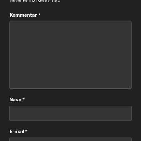
felter er markeret med
*
Kommentar
*
Navn
*
E-mail
*