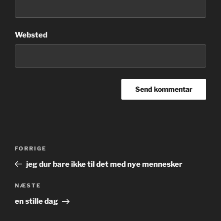
Websted
Indlægsnavigation
Forrige
FORRIGE
indlæg
jeg dur bare ikke til det med nye mennesker
Næste
NÆSTE
indlæg
en stille dag