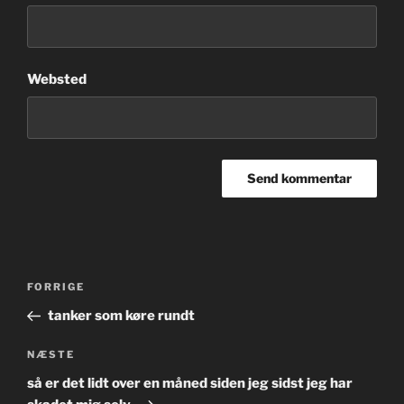
Websted
Indlægsnavigation
Forrige
FORRIGE
indlæg
tanker som køre rundt
Næste
NÆSTE
indlæg
så er det lidt over en måned siden jeg sidst jeg har