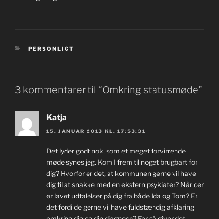
KATEGORIER
PERSONLIGT
3 kommentarer til “Omkring statusmøde”
Katja
15. JANUAR 2013 KL. 17:53:31
Det lyder godt nok, som et meget forvirrende
møde synes jeg. Kom I frem til noget brugbart for
dig? Hvorfor er det, at kommunen gerne vil have
dig til at snakke med en ekstern psykiater? Når der
er lavet udtalelser på dig fra både Ida og Tom? Er
det fordi de gerne vil have fuldstændig afklaring
omkring dig og din diagnose? For så giver det