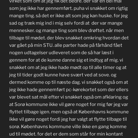
virket som om at jeg fik det bedre. der var en del mål
som jeg ikke har gennemført. puha vi snakket om rigtig
mange ting. så det er ikke alt som jeg kan huske. for jeg
sad og træk mig ind i mig selv fordi at der var mange
mennesker. og mange ting som blev drøftet. når men
tilbage til mødet. der blev snakket omkring hvordan det
var gået på min STU. alle parter hade på fårhånd fået
nogen udtagelser udleveret som de så har læst i
gennem for at de kunne danne sig et indtyg af mig. vi
snakket om at jeg ikke hade mødt op til alle timer og at
jeg til tider godt kunne have svært ved at sove. og
dermed komme op til næste dag. vi snakket også om at
jeg ikke hade gennemført pc-kørekortet som der ellers
var blevet sat mål efter vi snakket også om afklaring og
at Sorø kommune ikke vil gøre noget for mig før jeg var
flyttet tilbage igen. men også at Københavns kommune
ikke vil gøre noget fordi jeg har valgt at flytte tilbage til
sorø. Københavns kommune ville ikke en gang komme
ud til mødet. for det er dem som står for min kontant