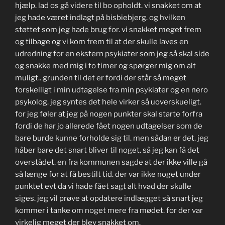
hjælp. lad os gå videre til bo opholdt. vi snakket om at
jeg hade været indlagt på bisbiebjerg. og hvilken
støttet som jeg hade brug for. vi snakket meget frem
og tilbage og vi kom frem til at der skulle laves en
udredning for en ekstern psykiater som jeg så skal side
og snakke med mig i to timer og spørger mig om alt
muligt.. grunden til det er fordi der står så meget
forskelligt i min udtagelse fra min psykiater og en nero
psykolog. jeg syntes det hele virker så uoverskueligt.
for jeg føler at jeg på nogen punkter skal starte forfra
fordi de har jo allerede fået nogen udtagelser som de
bare burde kunne forholde sig til. men sådan er det. jeg
håber bare det snart bliver til noget. så jeg kan få det
overstådet. en fra kommunen sagde at der ikke ville gå
så længe for at få bestilt tid. der var ikke noget under
punktet evt da vi hade fået sagt alt hvad der skulle
siges. jeg vil prøve at opdatere indlægget så snart jeg
kommer i tanke om noget mere fra mødet. for der var
virkelig meget der blev snakket om.