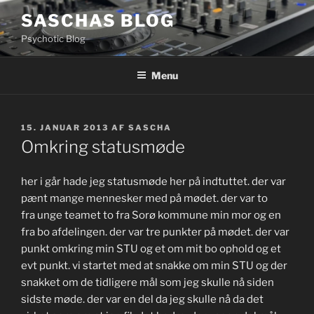
Videre
SASCHAS BLOG
til
Psychotic Blog
indhold
Menu
UDGIVET
15. JANUAR 2013
AF
SASCHA
DEN
Omkring statusmøde
her i går hade jeg statusmøde her på indtuttet. der var
pænt mange mennesker med på mødet. der var to
fra unge teamet to fra Sorø kommune min mor og en
fra bo afdelingen. der var tre punkter på mødet. der var
punkt omkring min STU og et om mit bo ophold og et
evt punkt. vi startet med at snakke om min STU og der
snakket om de tidligere mål som jeg skulle nå siden
sidste møde. der var en del da jeg skulle nå da det