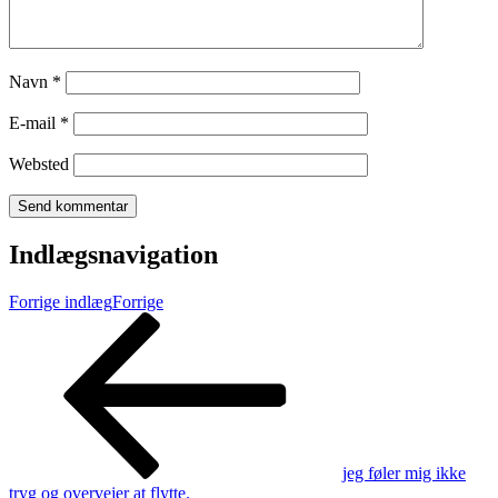
Navn
*
E-mail
*
Websted
Indlægsnavigation
Forrige indlæg
Forrige
jeg føler mig ikke
tryg og overvejer at flytte.