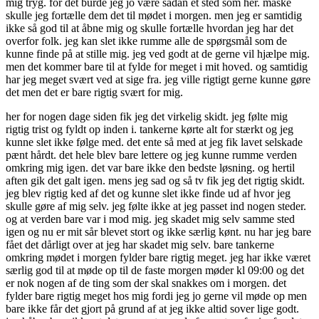
mig tryg. for det burde jeg jo være sådan et sted som her. måske
skulle jeg fortælle dem det til mødet i morgen. men jeg er samtidig
ikke så god til at åbne mig og skulle fortælle hvordan jeg har det
overfor folk. jeg kan slet ikke rumme alle de spørgsmål som de
kunne finde på at stille mig. jeg ved godt at de gerne vil hjælpe mig.
men det kommer bare til at fylde for meget i mit hoved. og samtidig
har jeg meget svært ved at sige fra. jeg ville rigtigt gerne kunne gøre
det men det er bare rigtig svært for mig.
her for nogen dage siden fik jeg det virkelig skidt. jeg følte mig
rigtig trist og fyldt op inden i. tankerne kørte alt for stærkt og jeg
kunne slet ikke følge med. det ente så med at jeg fik lavet selskade
pænt hårdt. det hele blev bare lettere og jeg kunne rumme verden
omkring mig igen. det var bare ikke den bedste løsning. og hertil
aften gik det galt igen. mens jeg sad og så tv fik jeg det rigtig skidt.
jeg blev rigtig ked af det og kunne slet ikke finde ud af hvor jeg
skulle gøre af mig selv. jeg følte ikke at jeg passet ind nogen steder.
og at verden bare var i mod mig. jeg skadet mig selv samme sted
igen og nu er mit sår blevet stort og ikke særlig kønt. nu har jeg bare
fået det dårligt over at jeg har skadet mig selv. bare tankerne
omkring mødet i morgen fylder bare rigtig meget. jeg har ikke været
særlig god til at møde op til de faste morgen møder kl 09:00 og det
er nok nogen af de ting som der skal snakkes om i morgen. det
fylder bare rigtig meget hos mig fordi jeg jo gerne vil møde op men
bare ikke får det gjort på grund af at jeg ikke altid sover lige godt.