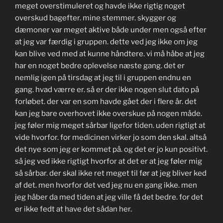
meget overstimuleret og havde ikke rigtig noget
overskud bagefter. mine stemmer. skygger og
dæmoner var meget aktive både under men også efter
at jeg var færdig i gruppen. dette ved jeg ikke om jeg
kan blive ved med at kunne håndtere. vi må håbe at jeg
har en noget bedre oplevelse næste gang. det er
nemlig igen på tirsdag at jeg til i gruppen endnu en
gang. hvad værre er. så er der ikke nogen slut dato på
forløbet. der var en som havde gået der i flere år. det
kan jeg bare overhovet ikke overskue på nogen måde.
jeg føler mig meget sårbar ligefor tiden. uden rigtigt at
vide hvorfor. for medicinen virker jo som den skal. altså
det nye som jeg er kommet på. og det er jo kun positivt.
så jeg ved ikke rigtigt hvorfor at det er at jeg føler mig
så sårbar. der skal ikke ret meget til før at jeg bliver ked
af det. men hvorfor det ved jeg nu en gang ikke. men
jeg håber da med tiden at jeg ville få det bedre. for det
er ikke fedt at have det sådan her.