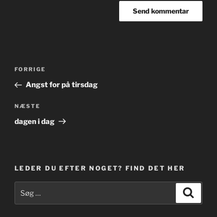
Indlægsnavigation
Forrige
FORRIGE
indlæg
Angst for på tirsdag
Næste
NÆSTE
indlæg
dagen i dag
LEDER DU EFTER NOGET? FIND DET HER
Søg
Søg
efter: