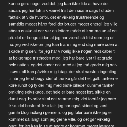
kunne gøre noget ved det. jeg kan ikke lide at have det
sådan. jeg har faktisk været trist den sidste dags tid uden
faktisk at vide hvorfor. det er virkelig frustrerende og
samtidig meget hårdt fordi det bruger meget energi. jeg ville
sådan ønske at der var en lettere måde at komme ud af det
på. det er længe siden at jeg har været så trist som jeg er
nu. jeg ved ikke om jeg kan klare mig end dag mere uden at
skade mig selv. for jeg har virkelig ikke nogen redskaber til
at bekæmpe tristheden med. jeg har bare lyst til at grade
hele natten. og det ender nok med at jeg må grade mig selv
i søvn. alt kan påvirke mig i dag. der skal næsten ingenting
til når jeg først begynder at tænke går det helt galt. tankerne
køre rundt og fylder mig med triste billeder dumme tanker
omkring selvskade. det hele er bare noget lort. sikke en
dumt dag. hvorfor skal det remme mig. det forstår jeg bare
ikke. det bestemt ikke fair. jeg har også siddet og læst
gamle blog indlæg i gennem. og jeg føler bare ikke jeg er
kommet så langt som jeg gerne ville. og det gør virkelig
ondt. for jeg kan jo se at andre er kommet meget længere