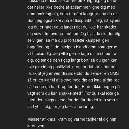
huske du er ikke alle andre omkring dig, og du får
det heller ikke bedre af at sammenligne dig med
dem omkring dig, som er nået længere end du er.
Som jeg også skrev på et tidspunkt til dig, så synes
jeg du er nået rigtig langt i det du ikke har skadet
dig selv i lidt over en måned. Og hvis du skader dig
selv igen, så må du jo fortsætte kampen igen
bagefter, og finde hjælpen blandt dem som gerne
vil hjælpe dig. Jeg ville gerne tage din tristhed fra
dig, og smide den rigtig langt bort, så du igen kan
føle glæde og positivitet igen, for det fortjener du.
Husk at jeg er ved din side blot du sender en SMS
så er jeg klar til at skrive med dig og lytte til dig lige
så længe du har brug for det. Er der ikke nogen på
vagt som du kan snakke med? For du skal ikke gå
med den slags alene, for det får du det kun værre
af. Lyt til mig, for jeg taler af erfaring.
Masser af knus, kram og varme tanker til dig min
kære ven.