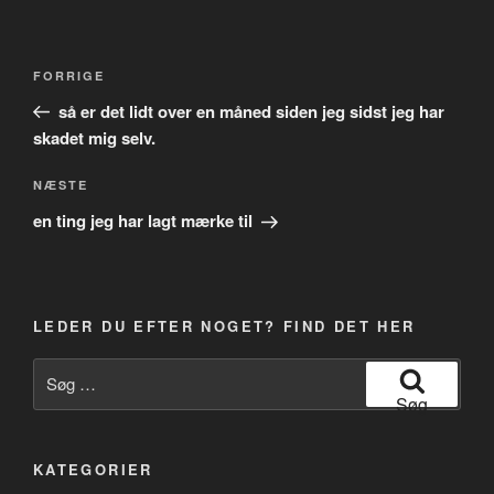
Indlægsnavigation
Forrige
FORRIGE
indlæg
så er det lidt over en måned siden jeg sidst jeg har
skadet mig selv.
Næste
NÆSTE
indlæg
en ting jeg har lagt mærke til
LEDER DU EFTER NOGET? FIND DET HER
Søg
efter:
Søg
KATEGORIER