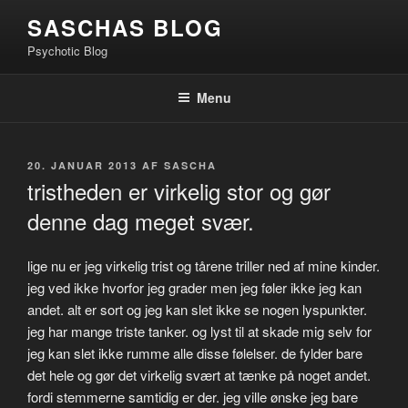
Videre
SASCHAS BLOG
til
Psychotic Blog
indhold
Menu
UDGIVET
20. JANUAR 2013
AF
SASCHA
DEN
tristheden er virkelig stor og gør
denne dag meget svær.
lige nu er jeg virkelig trist og tårene triller ned af mine kinder.
jeg ved ikke hvorfor jeg grader men jeg føler ikke jeg kan
andet. alt er sort og jeg kan slet ikke se nogen lyspunkter.
jeg har mange triste tanker. og lyst til at skade mig selv for
jeg kan slet ikke rumme alle disse følelser. de fylder bare
det hele og gør det virkelig svært at tænke på noget andet.
fordi stemmerne samtidig er der. jeg ville ønske jeg bare