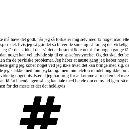
kke må have det godt. når jeg så forkæler mig selv med fx noget mad elle
spise det. hvis jeg så gør det så bliver de sure. og så får jeg det virkeli
 jeg får det skidt af det. så det er bestemt ikke nemt. for nogen gange få
n noget kan vel udvikle sig til en spiseforstyrrelse. Og det skal det be
n fra de psykiske problemer. Jeg håber at næste gang jeg køber noget til 
æste gang jeg køber noget ved jeg ikke hvad det kan bringe med sig. des
lle jeg snakke med min psykolog. men min telefon mindet mig ikke om at j
virkelig noget pis. især at jeg har brug for at komme af med en hel mas
n få fat i hende igen så jeg kan tale med hende om en ny tid igen. så m
men for det meste er det det heldigvis