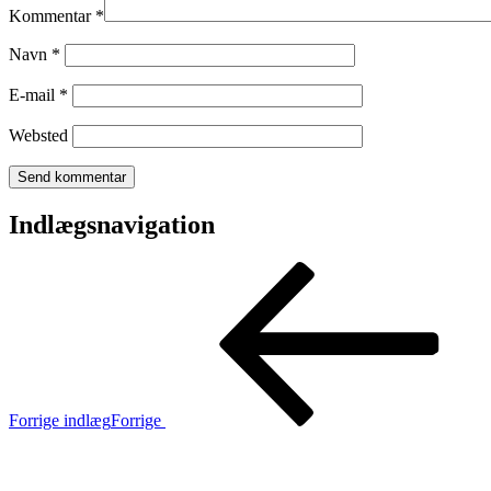
Kommentar
*
Navn
*
E-mail
*
Websted
Indlægsnavigation
Forrige indlæg
Forrige