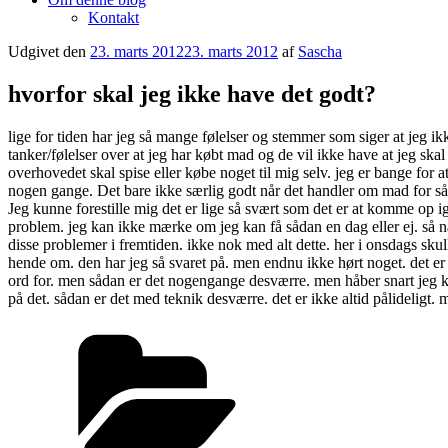
Kontakt
Udgivet den
23. marts 2012
23. marts 2012
af
Sascha
hvorfor skal jeg ikke have det godt?
lige for tiden har jeg så mange følelser og stemmer som siger at jeg i
tanker/følelser over at jeg har købt mad og de vil ikke have at jeg skal 
overhovedet skal spise eller købe noget til mig selv. jeg er bange for at
nogen gange. Det bare ikke særlig godt når det handler om mad for såda
Jeg kunne forestille mig det er lige så svært som det er at komme op ige
problem. jeg kan ikke mærke om jeg kan få sådan en dag eller ej. så n
disse problemer i fremtiden. ikke nok med alt dette. her i onsdags sku
hende om. den har jeg så svaret på. men endnu ikke hørt noget. det er 
ord for. men sådan er det nogengange desværre. men håber snart jeg ka
på det. sådan er det med teknik desværre. det er ikke altid pålideligt. 