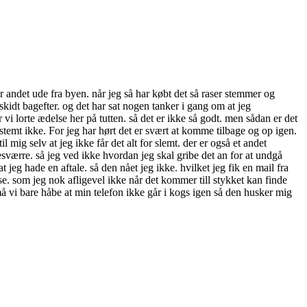
r andet ude fra byen. når jeg så har købt det så raser stemmer og
g skidt bagefter. og det har sat nogen tanker i gang om at jeg
r vi lorte ædelse her på tutten. så det er ikke så godt. men sådan er det
stemt ikke. For jeg har hørt det er svært at komme tilbage og op igen.
mig selv at jeg ikke får det alt for slemt. der er også et andet
værre. så jeg ved ikke hvordan jeg skal gribe det an for at undgå
eg hade en aftale. så den nået jeg ikke. hvilket jeg fik en mail fra
se. som jeg nok afligevel ikke når det kommer till stykket kan finde
å vi bare håbe at min telefon ikke går i kogs igen så den husker mig