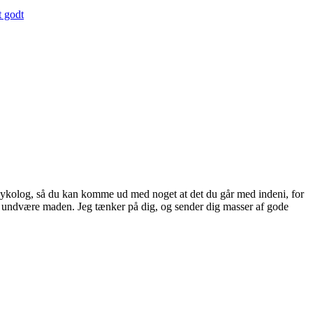
t godt
in psykolog, så du kan komme ud med noget at det du går med indeni, for
kke undvære maden. Jeg tænker på dig, og sender dig masser af gode